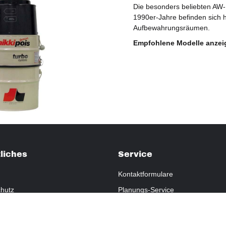
Die besonders beliebten AW-
1990er-Jahre befinden sich 
Aufbewahrungsräumen.
Empfohlene Modelle anzei
liches
Service
Kontaktformulare
hutz
Planungs-Service
fsrecht
Montage-Service
eistung
Reparatur-Service