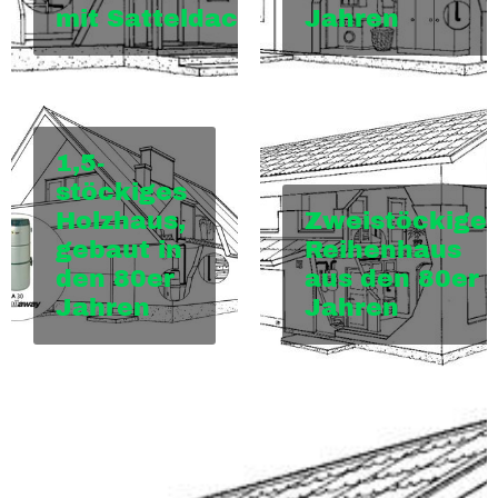
mit Satteldach
Jahren
1,5-
stöckiges
Holzhaus,
Zweistöckige
gebaut in
Reihenhaus
den 80er
aus den 80er
Jahren
Jahren