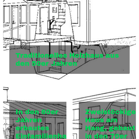
Traditionelles Holzhaus aus
den 50er Jahren
In den 60er
Zweistöckige
Jahren
Haus am
erbautes
Hang, gebaut
Einfamilienhaus
in den 70er