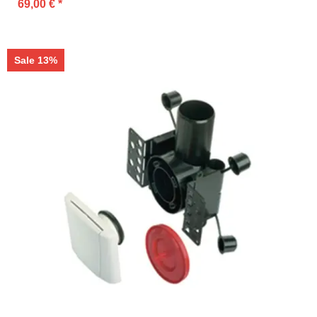
69,00 €
*
Sale 13%