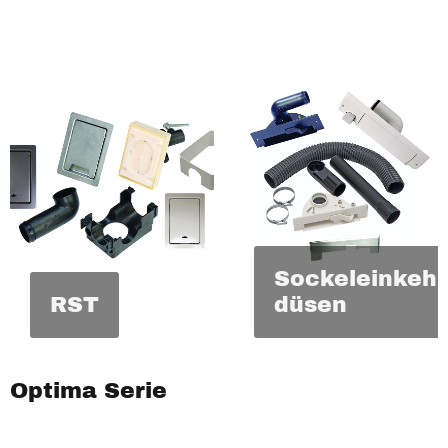
Sockeleinkehr
RST
düsen
Optima Serie