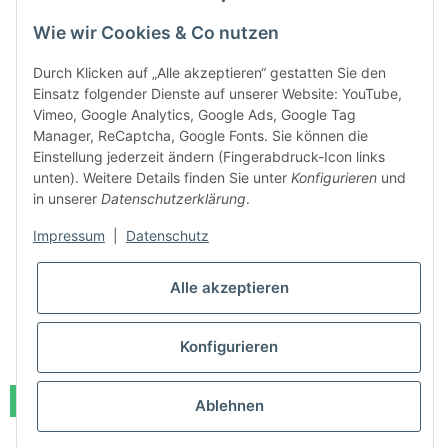
Wie wir Cookies & Co nutzen
Durch Klicken auf „Alle akzeptieren“ gestatten Sie den
Einsatz folgender Dienste auf unserer Website: YouTube,
Vimeo, Google Analytics, Google Ads, Google Tag
Manager, ReCaptcha, Google Fonts. Sie können die
Einstellung jederzeit ändern (Fingerabdruck-Icon links
unten). Weitere Details finden Sie unter
Konfigurieren
und
in unserer
Datenschutzerklärung
.
Impressum
|
Datenschutz
allaway Rohr-Set PPK PREMIUM - Grundpaket
Sofort bestellbar
Lieferzeit:
1 - 3 Werktage
(DE - Ausland abweichend)
Alle akzeptieren
379,00 €
*
Konfigurieren
Auf Lager
Ablehnen