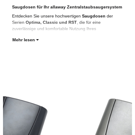
Saugdosen für Ihr allaway Zentralstaubsaugersystem
Zen
Soc
Entdecken Sie unsere hochwertigen
Saugdosen
der
bes
Serien
Optima, Classic und RST
, die für eine
Sie
zuverlässige und komfortable Nutzung Ihres
Mehr lesen