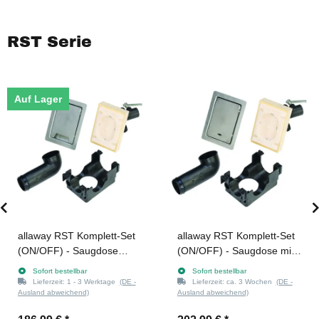
RST Serie
Auf Lager
allaway RST Komplett-Set
allaway RST Komplett-Set
(ON/OFF) - Saugdose
(ON/OFF) - Saugdose mit
ohne Schloss (Edelstahl)
Schloss (Edelstahl)
Sofort bestellbar
Sofort bestellbar
Lieferzeit:
1 - 3 Werktage
(DE -
Lieferzeit:
ca. 3 Wochen
(DE -
Ausland abweichend)
Ausland abweichend)