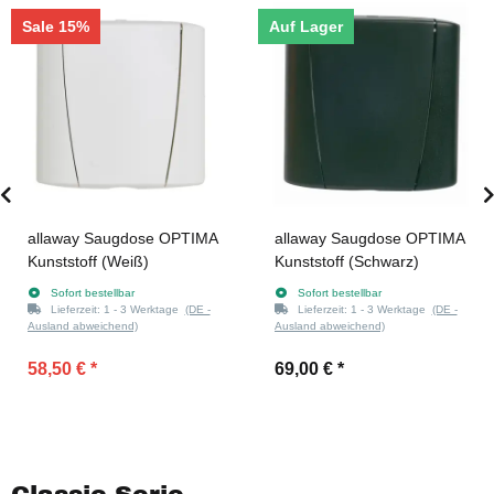
Sale 15%
Auf Lager
allaway Saugdose OPTIMA
allaway Saugdose OPTIMA
Kunststoff (Weiß)
Kunststoff (Schwarz)
Sofort bestellbar
Sofort bestellbar
Lieferzeit:
1 - 3 Werktage
(DE -
Lieferzeit:
1 - 3 Werktage
(DE -
Ausland abweichend)
Ausland abweichend)
58,50 €
*
69,00 €
*