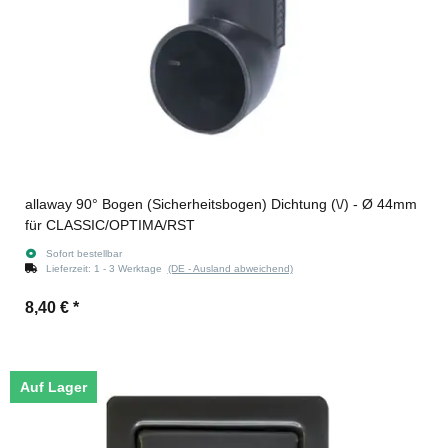
allaway 90° Bogen (Sicherheitsbogen) Dichtung (\/) - Ø 44mm
für CLASSIC/OPTIMA/RST
Sofort bestellbar
Lieferzeit:
1 - 3 Werktage
(DE - Ausland abweichend)
8,40 €
*
Auf Lager