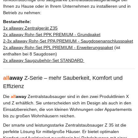
Ihnen zu Hause oder in Ihrem Unternehmen zu installieren und in
Betrieb zu nehmen:
Bestandteile:
1x allaway Zentralgerät Z35
2x allaway Rohr-Set PPK PREMIUM - Grundpaket
2-3x allaway Rohr-Set PPA PREMIUM - Saugdosenanschlusspaket
2x allaway Rohr-Set PPL PREMIUM - Erweiterungspaket
(ist
enthalten bei 8 Saugdosen)
2x allaway Saugzubehör-Set STANDARD
all
away
Z-Serie – mehr Sauberkeit, Komfort und
Effizienz
Die
all
away
Zentralstaubsauger sind in den zwei Produktlinien X
und Z erhältlich. Sie unterscheiden sich im Design als auch in den
Einsatzbereichen, die von kleinen Wohnungen oder Appartements
bis zu großen Wohnhäusern reichen.
Der smarte und leistungsstarke Zentralstaubsauger Z 35 ist die
perfekte Lösung für mittelgroße Häuser. Er bietet optimalen
Komfort und funktioniert zuverlässig bei Rohrleitungen mit einer