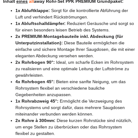
Inhalt
eines
all
away Rohr-Set PPK PREMIUM Grundpaket:
1x Abluftklappe:
Sorgt für die kontrollierte Abführung der
Luft und verhindert Rückströmungen.
1x Abluftschalldämpfer:
Reduziert Geräusche und sorgt so
für einen besonders leisen Betrieb des Systems.
2x PREMIUM-Montagebauteile inkl. Abdeckung (für
Unterputzinstallation):
Diese Bauteile ermöglichen die
einfache und sichere Montage Ihrer Saugdosen, die mit einer
eleganten Abdeckung versehen werden.
2x Rohrbogen 90°:
Ideal, um scharfe Ecken im Rohrsystem
zu realisieren und eine optimale Leitung der Luftströme zu
gewährleisten.
4x Rohrbogen 45°:
Bieten eine sanfte Neigung, um das
Rohrsystem flexibel an verschiedene bauliche
Gegebenheiten anzupassen.
1x Rohrabzweig 45°:
Ermöglicht die Verzweigung des
Rohrsystems und sorgt dafür, dass mehrere Saugdosen
miteinander verbunden werden können.
2x Rohre à 300mm:
Diese kurzen Rohrstücke sind nützlich,
um enge Stellen zu überbrücken oder das Rohrsystem
flexibel zu gestalten.