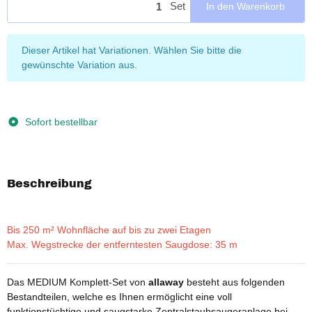
Set
In den Warenkorb
x
Dieser Artikel hat Variationen. Wählen Sie bitte die
gewünschte Variation aus.
Sofort bestellbar
Beschreibung
Bis 250 m² Wohnfläche auf bis zu zwei Etagen
Max. Wegstrecke der entferntesten Saugdose: 35 m
Das MEDIUM Komplett-Set von
allaway
besteht aus folgenden
Bestandteilen, welche es Ihnen ermöglicht eine voll
funktionstüchtige und saugstarke Zentralstaubsaugeranlage bei