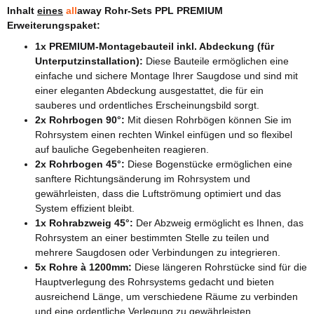
Inhalt
eines
all
away Rohr-Sets PPL PREMIUM
Erweiterungspaket:
1x PREMIUM-Montagebauteil inkl. Abdeckung (für
Unterputzinstallation):
Diese Bauteile ermöglichen eine
einfache und sichere Montage Ihrer Saugdose und sind mit
einer eleganten Abdeckung ausgestattet, die für ein
sauberes und ordentliches Erscheinungsbild sorgt.
2x Rohrbogen 90°:
Mit diesen Rohrbögen können Sie im
Rohrsystem einen rechten Winkel einfügen und so flexibel
auf bauliche Gegebenheiten reagieren.
2x Rohrbogen 45°:
Diese Bogenstücke ermöglichen eine
sanftere Richtungsänderung im Rohrsystem und
gewährleisten, dass die Luftströmung optimiert und das
System effizient bleibt.
1x Rohrabzweig 45°:
Der Abzweig ermöglicht es Ihnen, das
Rohrsystem an einer bestimmten Stelle zu teilen und
mehrere Saugdosen oder Verbindungen zu integrieren.
5x Rohre à 1200mm:
Diese längeren Rohrstücke sind für die
Hauptverlegung des Rohrsystems gedacht und bieten
ausreichend Länge, um verschiedene Räume zu verbinden
und eine ordentliche Verlegung zu gewährleisten.