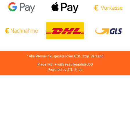
* Alle Preise inkl. gesetzlicher USt., zzgl.
Versand
Made with ♥ with
easyTemplate360
Powered by
JTL-Shop