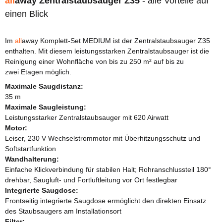
all
away Zentralstaubsauger Z35
- alle Vorteile auf
einen Blick
Im
all
away Komplett-Set MEDIUM ist der Zentralstaubsauger Z35
enthalten. Mit diesem leistungsstarken Zentralstaubsauger ist die
Reinigung einer Wohnfläche von bis zu 250 m² auf bis zu
zwei Etagen möglich.
Maximale Saugdistanz:
35 m
Maximale Saugleistung:
Leistungsstarker Zentralstaubsauger mit 620 Airwatt
Motor:
Leiser, 230 V Wechselstrommotor mit Überhitzungsschutz und
Softstartfunktion
Wandhalterung:
Einfache Klickverbindung für stabilen Halt; Rohranschlussteil 180°
drehbar, Saugluft- und Fortluftleitung vor Ort festlegbar
Integrierte Saugdose:
Frontseitig integrierte Saugdose ermöglicht den direkten Einsatz
des Staubsaugers am Installationsort
Filter: