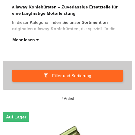
allaway Kohlebürsten – Zuverlässige Ersatzteile für
Mot
eine langfristige Motorleistung
wur
In dieser Kategorie finden Sie unser
Sortiment an
Koh
originalen allaway Kohlebürsten
, die speziell für die
Lei
Mehr lesen
Filter und Sortierung
7 Artikel
Auf Lager