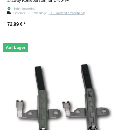
allaway Kohlebürsten für 1750-VA
Sofort bestellbar
Lieferzeit:
1 - 3 Werktage
(DE - Ausland abweichend)
72,99 €
*
Auf Lager