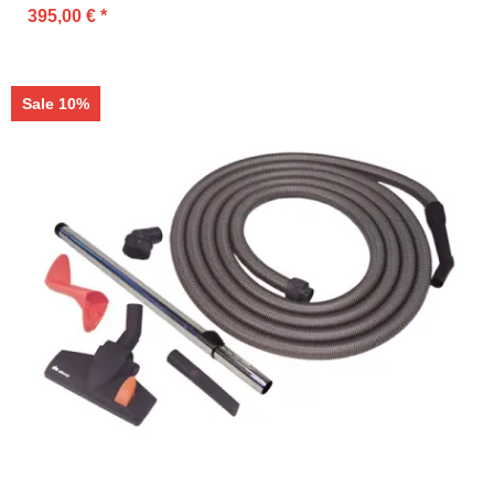
395,00 €
*
Sale 10%