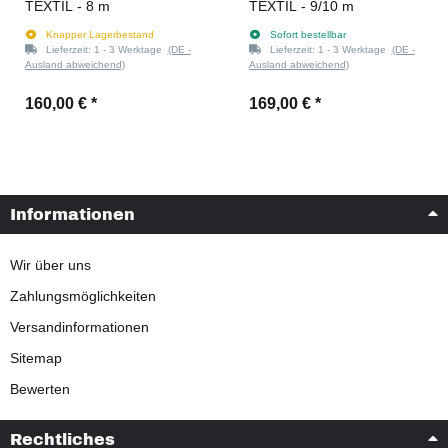
TEXTIL - 8 m
TEXTIL - 9/10 m
Knapper Lagerbestand
Sofort bestellbar
Lieferzeit:
1 - 3 Werktage
(DE -
Lieferzeit:
1 - 3 Werktage
(DE -
Ausland abweichend)
Ausland abweichend)
160,00 €
*
169,00 €
*
Informationen
Wir über uns
Zahlungsmöglichkeiten
Versandinformationen
Sitemap
Bewerten
Rechtliches