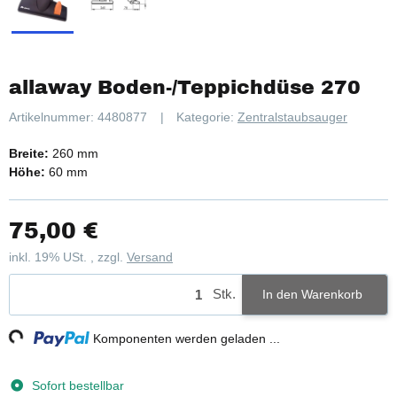
allaway Boden-/Teppichdüse 270
Artikelnummer:
4480877
Kategorie:
Zentralstaubsauger
Breite:
260 mm
Höhe:
60 mm
75,00 €
inkl. 19% USt. , zzgl.
Versand
Stk.
In den Warenkorb
g...
Komponenten werden geladen ...
Sofort bestellbar