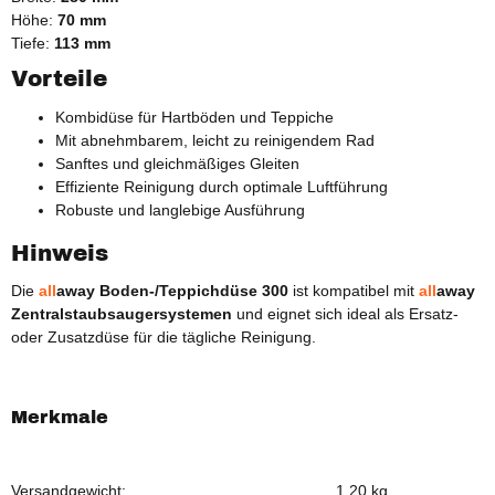
Höhe:
70 mm
Tiefe:
113 mm
Vorteile
Kombidüse für Hartböden und Teppiche
Mit abnehmbarem, leicht zu reinigendem Rad
Sanftes und gleichmäßiges Gleiten
Effiziente Reinigung durch optimale Luftführung
Robuste und langlebige Ausführung
Hinweis
Die
all
away
Boden-/Teppichdüse 300
ist kompatibel mit
all
away
Zentralstaubsaugersystemen
und eignet sich ideal als Ersatz-
oder Zusatzdüse für die tägliche Reinigung.
Merkmale
Versandgewicht:
1,20 kg