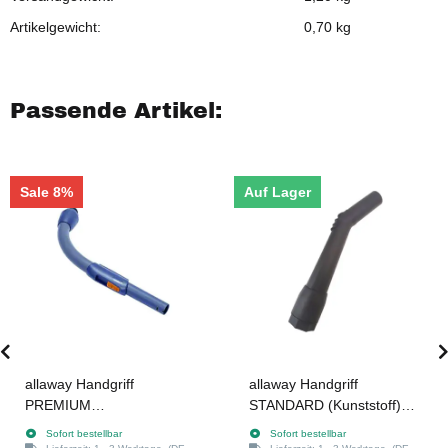
Artikelgewicht:
0,70
kg
Passende Artikel:
Sale 8%
Auf Lager
allaway Handgriff
allaway Handgriff
PREMIUM
STANDARD (Kunststoff)
(Saugdosenstart)
mit Adapter
Sofort bestellbar
Sofort bestellbar