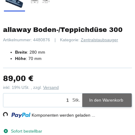
allaway Boden-/Teppichdüse 300
Artikelnummer:
4480876
Kategorie:
Zentralstaubsauger
Breite
: 280 mm
Höhe
: 70 mm
89,00 €
inkl. 19% USt. , zzgl.
Versand
Stk.
In den Warenkorb
ng...
Komponenten werden geladen ...
Sofort bestellbar