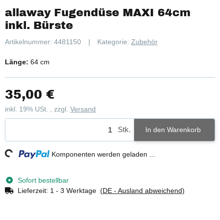
allaway Fugendüse MAXI 64cm
inkl. Bürste
Artikelnummer:
4481150
Kategorie:
Zubehör
Länge:
64 cm
35,00 €
inkl. 19% USt. , zzgl.
Versand
Stk.
In den Warenkorb
ng...
Komponenten werden geladen ...
Sofort bestellbar
Lieferzeit:
1 - 3 Werktage
(DE - Ausland abweichend)