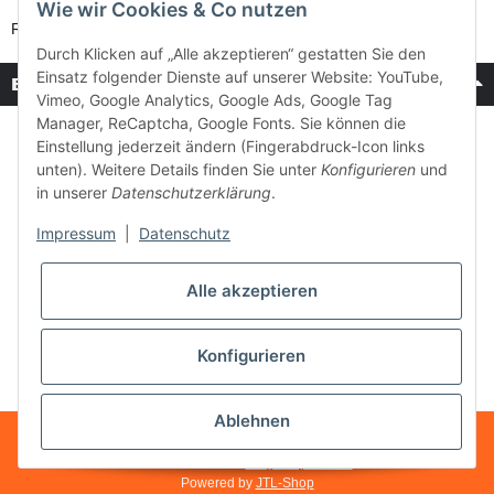
Wie wir Cookies & Co nutzen
Retouren-Service
Durch Klicken auf „Alle akzeptieren“ gestatten Sie den
Einsatz folgender Dienste auf unserer Website: YouTube,
Bezahlung & Versand
Vimeo, Google Analytics, Google Ads, Google Tag
Manager, ReCaptcha, Google Fonts. Sie können die
Einstellung jederzeit ändern (Fingerabdruck-Icon links
unten). Weitere Details finden Sie unter
Konfigurieren
und
in unserer
Datenschutzerklärung
.
Impressum
|
Datenschutz
Alle akzeptieren
Konfigurieren
Ablehnen
* Alle Preise inkl. gesetzlicher USt., zzgl.
Versand
Made with ♥ with
easyTemplate360
Powered by
JTL-Shop