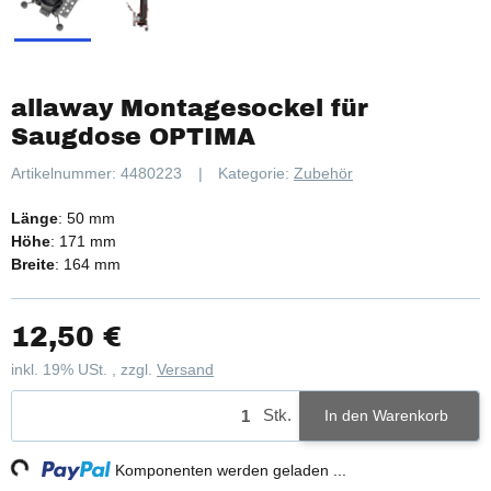
allaway Montagesockel für
Saugdose OPTIMA
Artikelnummer:
4480223
Kategorie:
Zubehör
Länge
: 50 mm
Höhe
: 171 mm
Breite
: 164 mm
12,50 €
inkl. 19% USt. , zzgl.
Versand
Stk.
In den Warenkorb
g...
Komponenten werden geladen ...