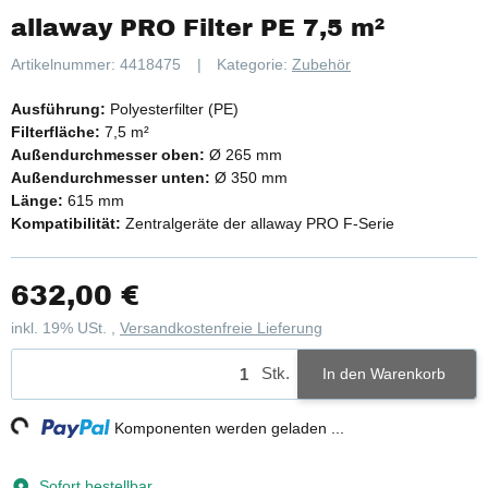
allaway PRO Filter PE 7,5 m²
Artikelnummer:
4418475
Kategorie:
Zubehör
Ausführung:
Polyesterfilter (PE)
Filterfläche:
7,5 m²
Außendurchmesser oben:
Ø 265 mm
Außendurchmesser unten:
Ø 350 mm
Länge:
615 mm
Kompatibilität:
Zentralgeräte der allaway PRO F-Serie
632,00 €
inkl. 19% USt. ,
Versandkostenfreie Lieferung
Stk.
In den Warenkorb
g...
Komponenten werden geladen ...
Sofort bestellbar