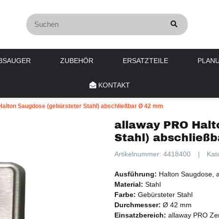
BSAUGER
ZUBEHÖR
ERSATZTEILE
PLAN
KONTAKT
alton Saugdose (gebürsteter Stahl) abschließbar Ø 42 mm
allaway PRO Halt
Stahl) abschließ
Artikelnummer:
4418400
Kat
Ausführung:
Halton Saugdose, a
Material:
Stahl
Farbe:
Gebürsteter Stahl
Durchmesser:
Ø 42 mm
Einsatzbereich:
allaway PRO Zen