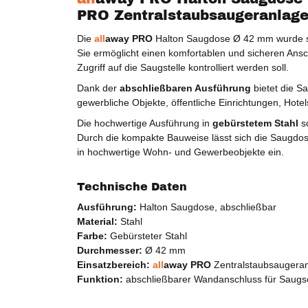
PRO Zentralstaubsaugeranlag
Die
all
away PRO
Halton Saugdose Ø 42 mm wurde sp
Sie ermöglicht einen komfortablen und sicheren Ansc
Zugriff auf die Saugstelle kontrolliert werden soll.
Dank der
abschließbaren Ausführung
bietet die S
gewerbliche Objekte, öffentliche Einrichtungen, Hote
Die hochwertige Ausführung in
gebürstetem Stahl
so
Durch die kompakte Bauweise lässt sich die Saugdos
in hochwertige Wohn- und Gewerbeobjekte ein.
Technische Daten
Ausführung:
Halton Saugdose, abschließbar
Material:
Stahl
Farbe:
Gebürsteter Stahl
Durchmesser:
Ø 42 mm
Einsatzbereich:
all
away PRO
Zentralstaubsaugera
Funktion:
abschließbarer Wandanschluss für Saugs