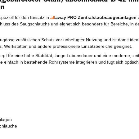
en
eziell für den Einsatz in
all
away PRO Zentralstaubsaugeranlagen
e
hluss des Saugschlauchs und eignet sich besonders für Bereiche, in d
augdose zusätzlichen Schutz vor unbefugter Nutzung und ist damit ideal
ls, Werkstätten und andere professionelle Einsatzbereiche geeignet.
rgt für eine hohe Stabilität, lange Lebensdauer und eine moderne, zeit
e einfach in bestehende Rohrsysteme integrieren und fügt sich optisc
nlagen
chläuche