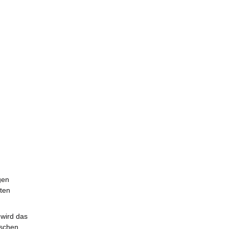
gen
zten
wird das
ischen