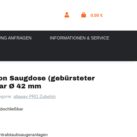
0,00 €
UNG ANFRAGEN
INFORMATIONEN & SERVICE
on Saugdose (gebürsteter
bar Ø 42 mm
egorie:
allaway PRO Zubehör
bschließbar
tralstaubsaugeranlagen