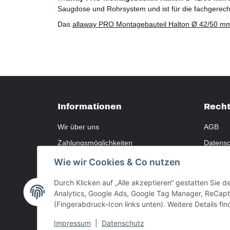
Saugdose und Rohrsystem und ist für die fachgerecht
Das
allaway PRO Montagebauteil Halton Ø 42/50 m
Informationen
Recht
Wir über uns
AGB
Zahlungsmöglichkeiten
Datensc
Versandinformationen
Widerru
Wie wir Cookies & Co nutzen
Sitemap
Gewährl
Durch Klicken auf „Alle akzeptieren“ gestatten Sie 
Bewerten
Impres
Analytics, Google Ads, Google Tag Manager, ReCaptc
(Fingerabdruck-Icon links unten). Weitere Details fi
Impressum
|
Datenschutz