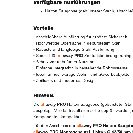
Verfügbare Ausführungen
Halton Saugdose (gebürsteter Stahl), abschl
Vorteile
• Abschließbare Ausführung für erhöhte Sicherheit
• Hochwertige Oberfläche in gebürstetem Stahl
• Robuste und langlebige Stahl-Ausführung
• Speziell für
all
away PRO
Zentralstaubsaugeranlage
• Schutz vor unbefugter Nutzung
• Einfache Integration in bestehende Rohrsysteme
• Ideal für hochwertige Wohn- und Gewerbeobjekte
• Zeitloses und modernes Design
Hinweis
Die
all
away PRO
Halton Saugdose (gebürsteter Stahl
ausgelegt. Vor der Installation sollte geprüft wer
Komponenten kompatibel ist.
Für den Anschluss der
all
away PRO Halton Saugdo
all
away PRO Montagebauteil Halton Ø 42/50 mm
b