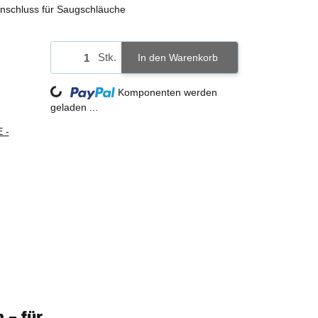
nschluss für Saugschläuche
Stk.
In den Warenkorb
Loading...
Komponenten werden
geladen ...
 -
 – für