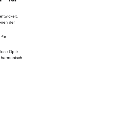
ntwickelt.
enen der
 für
lose Optik.
h harmonisch