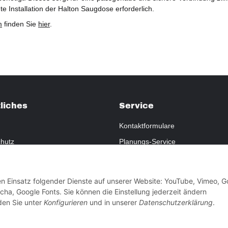
e Installation der Halton Saugdose erforderlich.
m
finden Sie
hier
.
liches
Service
Kontaktformulare
hutz
Planungs-Service
fsrecht
Montage-Service
eistung
Reparatur-Service
den Einsatz folgender Dienste auf unserer Website: YouTube, Vimeo, G
sum
Retouren-Service
ha, Google Fonts. Sie können die Einstellung jederzeit ändern
nden Sie unter
Konfigurieren
und in unserer
Datenschutzerklärung
.