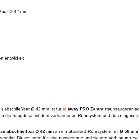
ießbar Ø 42 mm
n entwickelt
) abschließbar Ø 42 mm ist für
all
away PRO
Zentralstaubsaugeranla
den, ob die Saugdose mit dem vorhandenen Rohrsystem und den eingeset
se abschließbar Ø 42 mm
an ein Standard-Rohrsystem mit
Ø 50 mm
enötigt. Dieses sorgt für eine passgenaue und sichere Verbindung zw