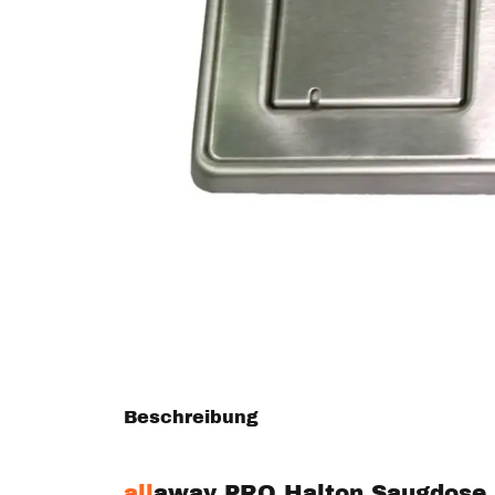
Beschreibung
all
away PRO Halton Saugdose (