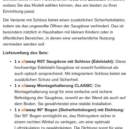
sodass Sie das Modell wählen können, das am besten zu Ihrer
Einrichtung passt.
Die Variante mit Schloss bietet einen zusätzlichen Sicherheitsfaktor,
indem sie das ungewollte Öffnen der Saugdose verhindert. Das ist
besonders nützlich in Haushalten mit kleinen Kindern oder in
öffentlichen Bereichen, in denen eine versehentliche Nutzung
vermieden werden soll.
Lieferumfang des Sets:
1 x
all
away RST Saugdose mit Schloss (Edelstahl):
Diese
hochwertige Edelstahl-Saugdose ist sowohl funktional als
auch optisch ansprechend. Mit integriertem Schloss bietet sie
zusätzlichen Schutz und Sicherheit.
1 x
all
away Montagehalterung CLASSIC:
Die
Montagehalterung sorgt für eine einfache und sichere
Befestigung der Saugdose, sowohl an der Wand als auch auf
dem Boden. Sie gewährleistet eine stabile Installation.
1 x
all
away 90° Bogen (Sicherheitsbogen) mit Dichtung:
Der 90° Bogen ermöglicht es, das Rohrsystem sicher in
einem rechten Winkel zu verlegen, um eine optimale
Luftzirkulation zu gewährleisten. Die Dichtung sorgt für eine