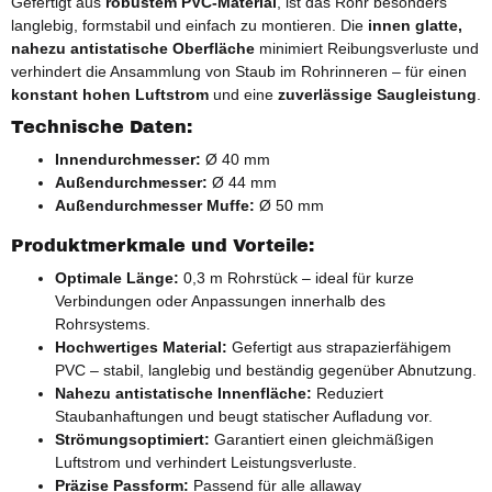
Gefertigt aus
robustem PVC-Material
, ist das Rohr besonders
langlebig, formstabil und einfach zu montieren. Die
innen glatte,
nahezu antistatische Oberfläche
minimiert Reibungsverluste und
verhindert die Ansammlung von Staub im Rohrinneren – für einen
konstant hohen Luftstrom
und eine
zuverlässige Saugleistung
.
Technische Daten:
Innendurchmesser:
Ø 40 mm
Außendurchmesser:
Ø 44 mm
Außendurchmesser Muffe:
Ø 50 mm
Produktmerkmale und Vorteile:
Optimale Länge:
0,3 m Rohrstück – ideal für kurze
Verbindungen oder Anpassungen innerhalb des
Rohrsystems.
Hochwertiges Material:
Gefertigt aus strapazierfähigem
PVC – stabil, langlebig und beständig gegenüber Abnutzung.
Nahezu antistatische Innenfläche:
Reduziert
Staubanhaftungen und beugt statischer Aufladung vor.
Strömungsoptimiert:
Garantiert einen gleichmäßigen
Luftstrom und verhindert Leistungsverluste.
Präzise Passform:
Passend für alle allaway