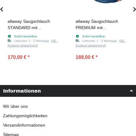
allaway Saugschlauch
allaway Saugschlauch
STANDARD mit
PREMIUM mit
Saugdosenstart, 10 m
Saugdosenstart, 8 m
Sofort bestellbar
Sofort bestellbar
Lieferzeit:
1 - 3 Werktage
(DE -
Lieferzeit:
1 - 3 Werktage
(DE -
Ausland abweichend)
Ausland abweichend)
170,00 €
*
188,00 €
*
Informationen
Wir über uns
Zahlungsmöglichkeiten
Versandinformationen
Sitemap