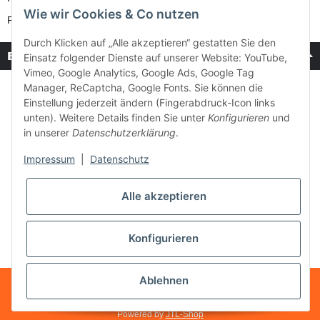
Wie wir Cookies & Co nutzen
Retouren-Service
Durch Klicken auf „Alle akzeptieren“ gestatten Sie den
Bezahlung & Versand
Einsatz folgender Dienste auf unserer Website: YouTube,
Vimeo, Google Analytics, Google Ads, Google Tag
Manager, ReCaptcha, Google Fonts. Sie können die
Einstellung jederzeit ändern (Fingerabdruck-Icon links
unten). Weitere Details finden Sie unter
Konfigurieren
und
in unserer
Datenschutzerklärung
.
Impressum
|
Datenschutz
Alle akzeptieren
Konfigurieren
Ablehnen
* Alle Preise inkl. gesetzlicher USt., zzgl.
Versand
Made with ♥ with
easyTemplate360
Powered by
JTL-Shop