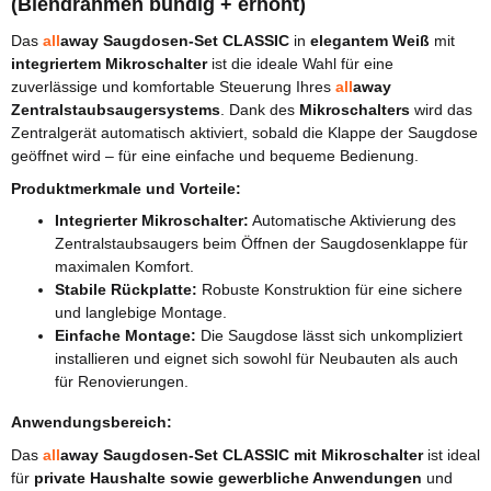
(Blendrahmen bündig + erhöht)
Das
all
away Saugdosen-Set CLASSIC
in
elegantem Weiß
mit
integriertem Mikroschalter
ist die ideale Wahl für eine
zuverlässige und komfortable Steuerung Ihres
all
away
Zentralstaubsaugersystems
. Dank des
Mikroschalters
wird das
Zentralgerät automatisch aktiviert, sobald die Klappe der Saugdose
geöffnet wird – für eine einfache und bequeme Bedienung.
Produktmerkmale und Vorteile:
Integrierter Mikroschalter:
Automatische Aktivierung des
Zentralstaubsaugers beim Öffnen der Saugdosenklappe für
maximalen Komfort.
Stabile Rückplatte:
Robuste Konstruktion für eine sichere
und langlebige Montage.
Einfache Montage:
Die Saugdose lässt sich unkompliziert
installieren und eignet sich sowohl für Neubauten als auch
für Renovierungen.
Anwendungsbereich:
Das
all
away
Saugdosen-Set
CLASSIC
mit Mikroschalter
ist ideal
für
private Haushalte sowie gewerbliche Anwendungen
und