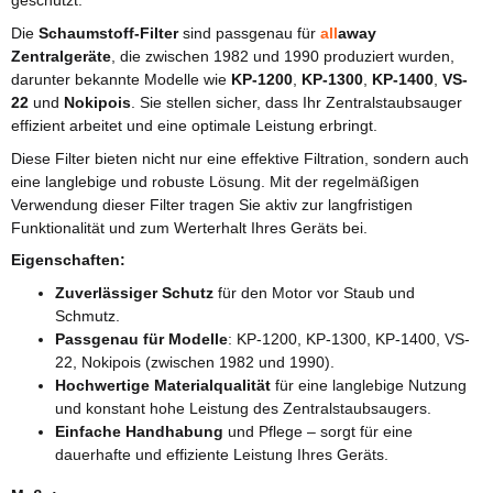
geschützt.
Die
Schaumstoff-Filter
sind passgenau für
all
away
Zentralgeräte
, die zwischen 1982 und 1990 produziert wurden,
darunter bekannte Modelle wie
KP-1200
,
KP-1300
,
KP-1400
,
VS-
22
und
Nokipois
. Sie stellen sicher, dass Ihr Zentralstaubsauger
effizient arbeitet und eine optimale Leistung erbringt.
Diese Filter bieten nicht nur eine effektive Filtration, sondern auch
eine langlebige und robuste Lösung. Mit der regelmäßigen
Verwendung dieser Filter tragen Sie aktiv zur langfristigen
Funktionalität und zum Werterhalt Ihres Geräts bei.
Eigenschaften:
Zuverlässiger Schutz
für den Motor vor Staub und
Schmutz.
Passgenau für Modelle
: KP-1200, KP-1300, KP-1400, VS-
22, Nokipois (zwischen 1982 und 1990).
Hochwertige Materialqualität
für eine langlebige Nutzung
und konstant hohe Leistung des Zentralstaubsaugers.
Einfache Handhabung
und Pflege – sorgt für eine
dauerhafte und effiziente Leistung Ihres Geräts.