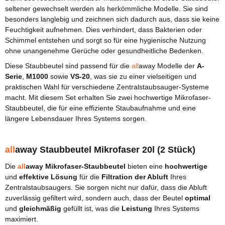
seltener gewechselt werden als herkömmliche Modelle. Sie sind
besonders langlebig und zeichnen sich dadurch aus, dass sie keine
Feuchtigkeit aufnehmen. Dies verhindert, dass Bakterien oder
Schimmel entstehen und sorgt so für eine hygienische Nutzung
ohne unangenehme Gerüche oder gesundheitliche Bedenken.
Diese Staubbeutel sind passend für die
all
away Modelle der
A-
Serie
,
M1000
sowie
VS-20
, was sie zu einer vielseitigen und
praktischen Wahl für verschiedene Zentralstaubsauger-Systeme
macht. Mit diesem Set erhalten Sie zwei hochwertige Mikrofaser-
Staubbeutel, die für eine effiziente Staubaufnahme und eine
längere Lebensdauer Ihres Systems sorgen.
all
away
Staubbeutel Mikrofaser 20l (2 Stück)
Die
all
away Mikrofaser-Staubbeutel
bieten eine
hochwertige
und
effektive Lösung
für die
Filtration der Abluft
Ihres
Zentralstaubsaugers. Sie sorgen nicht nur dafür, dass die Abluft
zuverlässig gefiltert wird, sondern auch, dass der Beutel
optimal
und
gleichmäßig
gefüllt ist, was die
Leistung
Ihres Systems
maximiert.