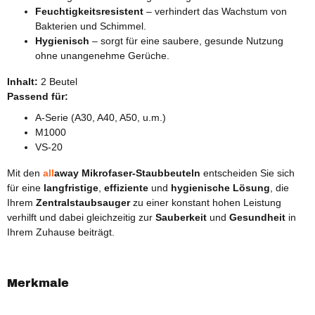
Feuchtigkeitsresistent
– verhindert das Wachstum von
Bakterien und Schimmel.
Hygienisch
– sorgt für eine saubere, gesunde Nutzung
ohne unangenehme Gerüche.
Inhalt:
2 Beutel
Passend für:
A-Serie (A30, A40, A50, u.m.)
M1000
VS-20
Mit den
all
away Mikrofaser-Staubbeuteln
entscheiden Sie sich
für eine
langfristige
,
effiziente
und
hygienische Lösung
, die
Ihrem
Zentralstaubsauger
zu einer konstant hohen Leistung
verhilft und dabei gleichzeitig zur
Sauberkeit
und
Gesundheit
in
Ihrem Zuhause beiträgt.
Merkmale