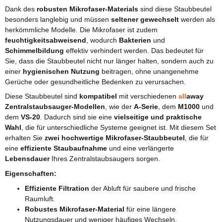
Dank des
robusten Mikrofaser-Materials
sind diese Staubbeutel
besonders langlebig und müssen
seltener gewechselt
werden als
herkömmliche Modelle. Die Mikrofaser ist zudem
feuchtigkeitsabweisend
, wodurch
Bakterien
und
Schimmelbildung
effektiv verhindert werden. Das bedeutet für
Sie, dass die Staubbeutel nicht nur länger halten, sondern auch zu
einer
hygienischen Nutzung
beitragen, ohne unangenehme
Gerüche oder gesundheitliche Bedenken zu verursachen.
Diese Staubbeutel sind
kompatibel
mit verschiedenen
all
away
Zentralstaubsauger-Modellen
, wie der
A-Serie
, dem
M1000
und
dem
VS-20
. Dadurch sind sie eine
vielseitige und praktische
Wahl
, die für unterschiedliche Systeme geeignet ist. Mit diesem Set
erhalten Sie
zwei hochwertige Mikrofaser-Staubbeutel
, die für
eine
effiziente Staubaufnahme
und eine verlängerte
Lebensdauer
Ihres Zentralstaubsaugers sorgen.
Eigenschaften:
Effiziente Filtration
der Abluft für saubere und frische
Raumluft.
Robustes Mikrofaser-Material
für eine längere
Nutzungsdauer und weniger häufiges Wechseln.