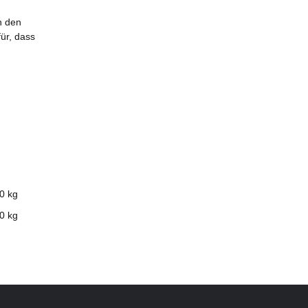
h den
ür, dass
0 kg
0
kg