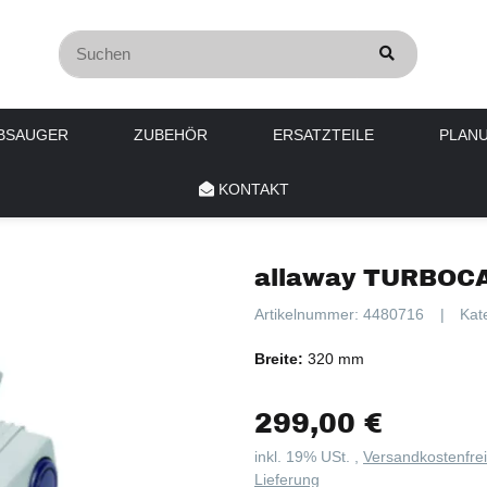
BSAUGER
ZUBEHÖR
ERSATZTEILE
PLAN
KONTAKT
allaway TURBOCA
Artikelnummer:
4480716
Kat
Breite:
320 mm
299,00 €
inkl. 19% USt. ,
Versandkostenfre
Lieferung