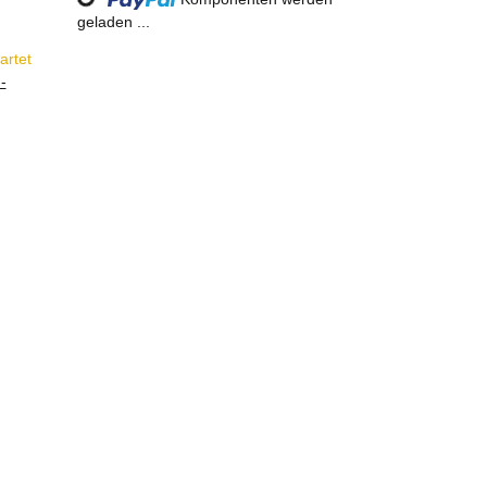
Loading...
geladen ...
artet
-