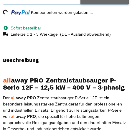
g...
Komponenten werden geladen ...
Sofort bestellbar
Lieferzeit:
1 - 3 Werktage
(DE - Ausland abweichend)
Beschreibung
all
away PRO Zentralstaubsauger P-
Serie 12F – 12,5 kW – 400 V – 3-phasig
Der
all
away PRO
Zentralstaubsauger P-Serie 12F ist ein
besonders leistungsstarkes Zentralgerät für den professionellen
und industriellen Einsatz. Er gehört zur leistungsstarken P-Serie
von
all
away PRO
, die speziell für hohe Luftmengen,
anspruchsvolle Reinigungsaufgaben und den dauerhaften Einsatz
in Gewerbe- und Industriebetrieben entwickelt wurde.