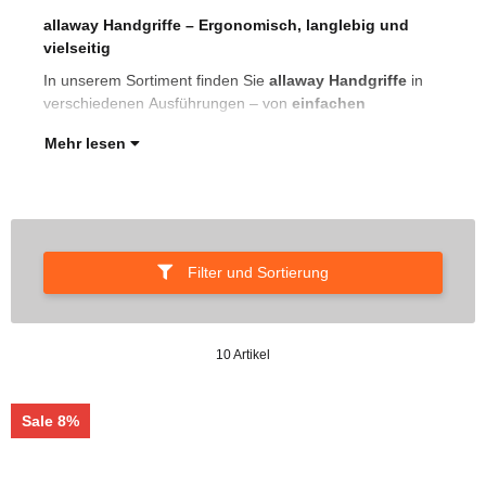
allaway Handgriffe – Ergonomisch, langlebig und
Sta
vielseitig
zu
Ste
In unserem Sortiment finden Sie
allaway Handgriffe
in
verschiedenen Ausführungen – von
einfachen
Mehr lesen
Filter und Sortierung
10 Artikel
Sale 8%