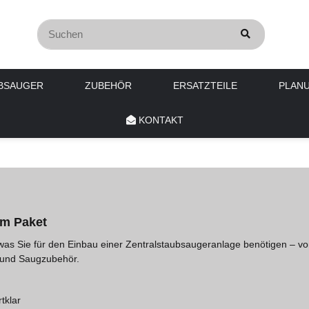
BSAUGER
ZUBEHÖR
ERSATZTEILE
PLAN
KONTAKT
em Paket
 was Sie für den Einbau einer Zentralstaubsaugeranlage benötigen – v
l und Saugzubehör.
tklar