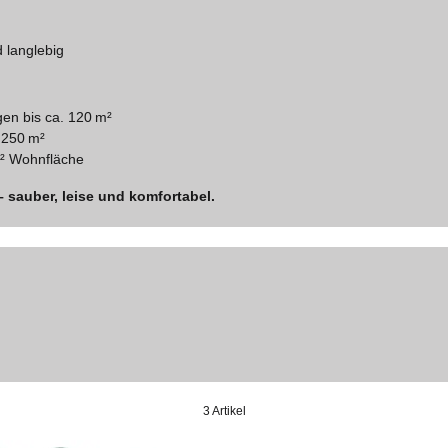
 langlebig
en bis ca. 120 m²
 250 m²
m² Wohnfläche
– sauber, leise und komfortabel.
3 Artikel