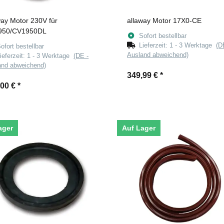
way Motor 230V für
allaway Motor 17X0-CE
950/CV1950DL
Sofort bestellbar
Lieferzeit:
1 - 3 Werktage
(D
ofort bestellbar
Ausland abweichend)
ieferzeit:
1 - 3 Werktage
(DE -
and abweichend)
349,99 €
*
,00 €
*
ager
Auf Lager