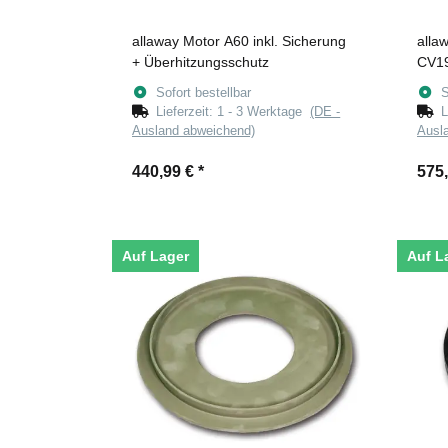
allaway Motor A60 inkl. Sicherung
alla
+ Überhitzungsschutz
CV1
Sofort bestellbar
S
Lieferzeit:
1 - 3 Werktage
(DE -
L
Ausland abweichend)
Ausl
440,99 €
*
575
Auf Lager
Auf L