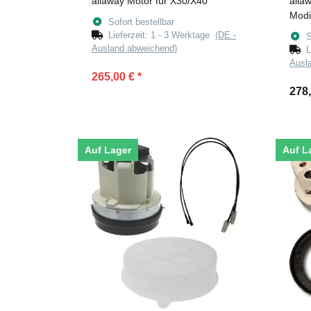
allaway Motor für X30/X40
alla
Modif
Sofort bestellbar
Lieferzeit:
1 - 3 Werktage
(DE -
S
Ausland abweichend)
L
Ausl
265,00 €
*
278
Auf Lager
Auf L