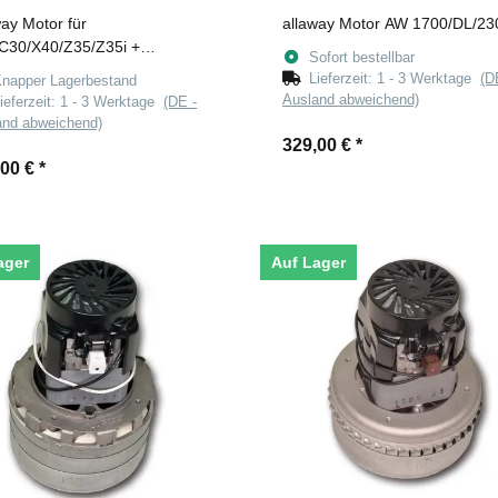
way Motor für
allaway Motor AW 1700/DL/23
C30/X40/Z35/Z35i +
Sofort bestellbar
ikations-Kit
Lieferzeit:
1 - 3 Werktage
(D
napper Lagerbestand
Ausland abweichend)
ieferzeit:
1 - 3 Werktage
(DE -
and abweichend)
329,00 €
*
,00 €
*
ager
Auf Lager