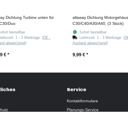
way Dichtung Turbine unten für
allaway Dichtung Motorgehäus
C30/Duo
C30/C40/A30/A40, (3 Stück)
ofort bestellbar
Sofort bestellbar
ieferzeit:
1 - 3 Werktage
(DE -
Lieferzeit:
1 - 3 Werktage
(D
and abweichend)
Ausland abweichend)
99 €
*
9,99 €
*
liches
Service
Kontaktformulare
hutz
Planungs-Service
fsrecht
Montage-Service
eistung
Reparatur-Service