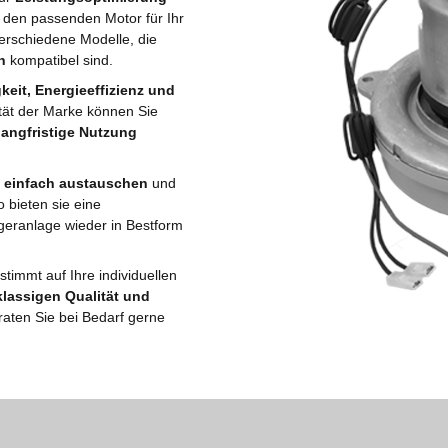
e den passenden Motor für Ihr
erschiedene Modelle, die
n
kompatibel sind.
keit, Energieeffizienz und
tät der Marke können Sie
langfristige Nutzung
h
einfach austauschen
und
 bieten sie eine
geranlage wieder in Bestform
timmt auf Ihre individuellen
klassigen Qualität und
raten Sie bei Bedarf gerne