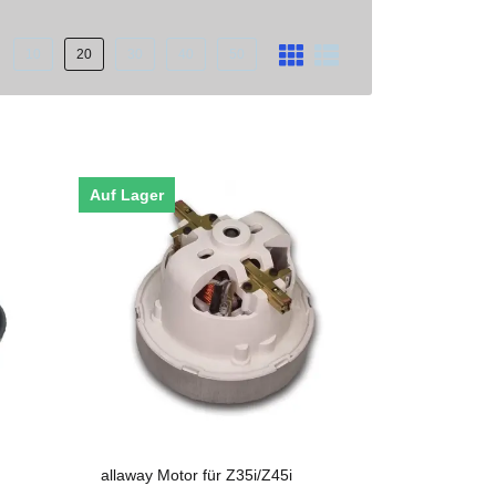
10
20
30
40
50
Auf Lager
allaway Motor für Z35i/Z45i