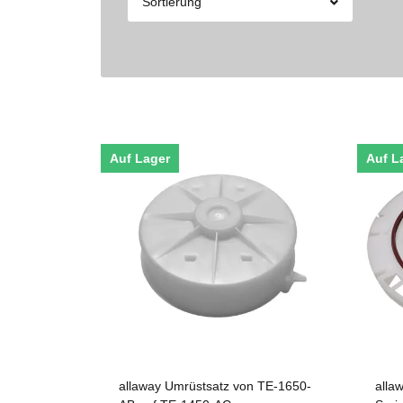
Sortierung
Auf Lager
Auf L
allaway Umrüstsatz von TE-1650-
alla