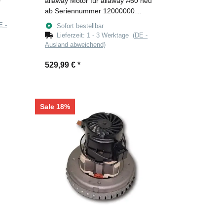
0
allaway Motor für allaway A60 neu
ab Seriennummer 12000000
(Ametek)
E -
Sofort bestellbar
Lieferzeit:
1 - 3 Werktage
(DE -
Ausland abweichend)
529,99 €
*
Sale 18%