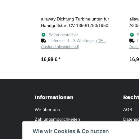
allaway Dichtung Turbine unten für
alla
Handgriffstart CV 1350/1750/1950
A30/
Sofort bestellbar
S
Lieferzeit:
1 - 3 Werktage
(DE -
L
Ausland abweichend)
Ausl
16,99 €
*
16,
Informationen
Recht
Wir über uns
AGB
Zahlungsmöglichkeiten
Datensc
Versandinformationen
Widerru
Wie wir Cookies & Co nutzen
Sitemap
Gewährl