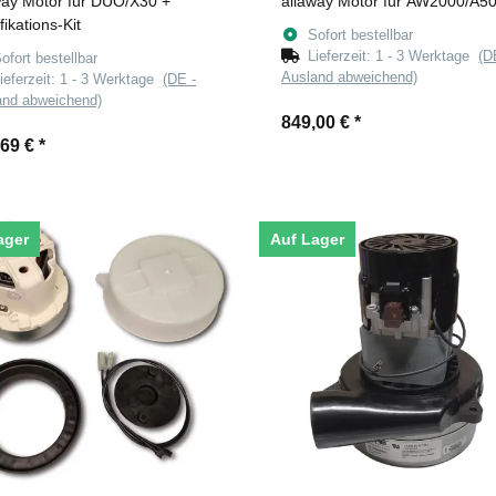
way Motor für DUO/X30 +
allaway Motor für AW2000/A5
ikations-Kit
Sofort bestellbar
Lieferzeit:
1 - 3 Werktage
(D
ofort bestellbar
Ausland abweichend)
ieferzeit:
1 - 3 Werktage
(DE -
and abweichend)
849,00 €
*
,69 €
*
ager
Auf Lager