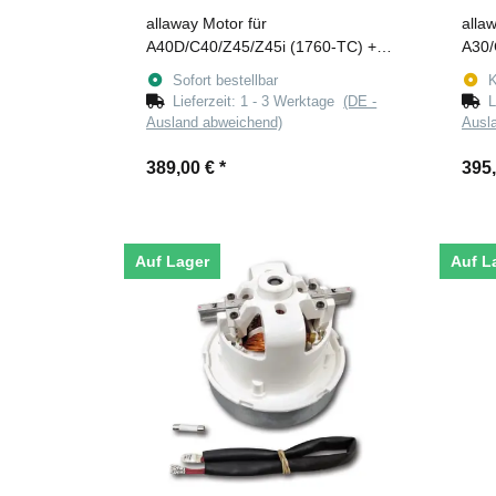
allaway Motor für
alla
A40D/C40/Z45/Z45i (1760-TC) +
A30/
Modifikations-Kit
Modif
Sofort bestellbar
K
Lieferzeit:
1 - 3 Werktage
(DE -
L
Ausland abweichend)
Ausl
389,00 €
*
395
Auf Lager
Auf L