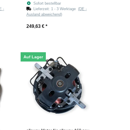
Sofort bestellbar
E -
Lieferzeit:
1 - 3 Werktage
(DE -
Ausland abweichend)
249,63 €
*
Auf Lager