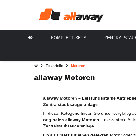
KOMPLETT-SETS
ZENTRALSTAU
Ersatzteile
Motoren
allaway Motoren
allaway Motoren – Leistungsstarke Antriebsei
Zentralstaubsaugeranlage
In dieser Kategorie finden Sie unser sorgfältig 
originalen allaway Motoren
– die zentrale Antr
Zentralstaubsaugeranlage.
Ob als
Ersatz für einen defekten Motor
oder z