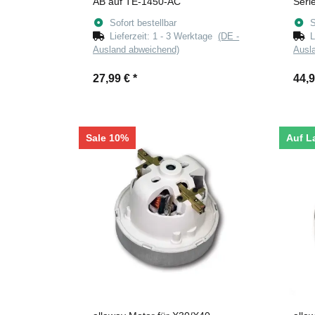
AB auf TE-1450-AC
Seri
Sofort bestellbar
S
Lieferzeit:
1 - 3 Werktage
(DE -
L
Ausland abweichend)
Ausl
27,99 €
*
44,
Sale 10%
Auf L