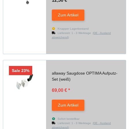
12,50 €
*
Zum Artikel
Knapper Lagerbestand
Lieferzeit:
1 - 3 Werktage
(DE - Ausland
abweichend)
Sale 23%
allaway Saugdose OPTIMA Aufputz-
Set (weiß)
69,00 €
*
Zum Artikel
Sofort bestellbar
Lieferzeit:
1 - 3 Werktage
(DE - Ausland
abweichend)