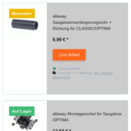
Bestseller
allaway
Saugdosenverlängerungsrohr +
Dichtung für CLASSIC/OPTIMA
6,99 €
*
Zum Artikel
Sofort bestellbar
Lieferzeit:
1 - 3 Werktage
(DE - Ausland
abweichend)
Auf Lager
allaway Montagesockel für Saugdose
OPTIMA