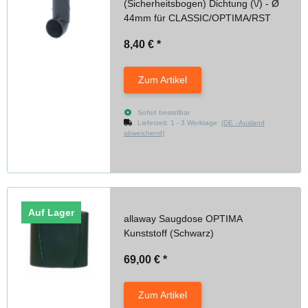
(Sicherheitsbogen) Dichtung (\/) - Ø
44mm für CLASSIC/OPTIMA/RST
8,40 €
*
Zum Artikel
Sofort bestellbar
Lieferzeit:
1 - 3 Werktage
(DE - Ausland
abweichend)
Auf Lager
allaway Saugdose OPTIMA
Kunststoff (Schwarz)
69,00 €
*
Zum Artikel