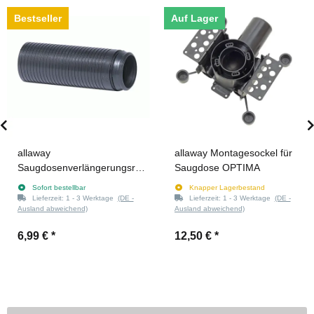
Bestseller
Auf Lager
allaway
allaway Montagesockel für
Saugdosenverlängerungsrohr
Saugdose OPTIMA
+ Dichtung für
Sofort bestellbar
Knapper Lagerbestand
CLASSIC/OPTIMA
Lieferzeit:
1 - 3 Werktage
(DE -
Lieferzeit:
1 - 3 Werktage
(DE -
Ausland abweichend)
Ausland abweichend)
6,99 €
*
12,50 €
*