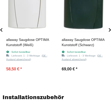
allaway Saugdose OPTIMA
allaway Saugdose OPTIMA
Kunststoff (Weiß)
Kunststoff (Schwarz)
Sofort bestellbar
Sofort bestellbar
Lieferzeit:
1 - 3 Werktage
(DE -
Lieferzeit:
1 - 3 Werktage
(DE -
Ausland abweichend)
Ausland abweichend)
58,50 €
*
69,00 €
*
Installationszubehör