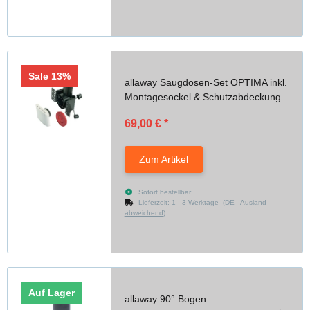
Sale 13%
allaway Saugdosen-Set OPTIMA inkl.
Montagesockel & Schutzabdeckung
69,00 €
*
Zum Artikel
Sofort bestellbar
Lieferzeit:
1 - 3 Werktage
(DE - Ausland
abweichend)
Auf Lager
allaway 90° Bogen