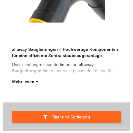
allaway Saugleitungen – Hochwertige Komponenten
ind
für eine effiziente Zentralstaubsaugeranlage
eff
Zen
Unser umfangreiches Sortiment an
allaway
Saugleitungen
bietet Ihnen die passende Lösung für
Mehr lesen
Filter und Sortierung