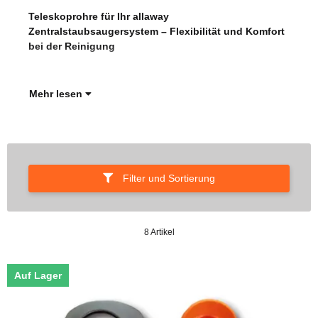
Teleskoprohre für Ihr allaway
In d
Zentralstaubsaugersystem – Flexibilität und Komfort
Tel
bei der Reinigung
all
Dank
Mehr lesen
Filter und Sortierung
8 Artikel
Auf Lager