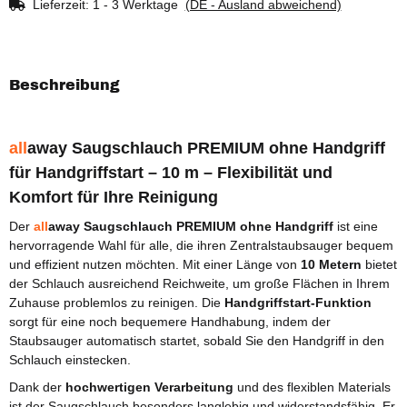
Lieferzeit:
1 - 3 Werktage
(DE - Ausland abweichend)
Beschreibung
all
away Saugschlauch
PREMIUM
ohne Handgriff
für Handgriffstart – 10 m – Flexibilität und
Komfort für Ihre Reinigung
Der
all
away Saugschlauch
PREMIUM
ohne Handgriff
ist eine
hervorragende Wahl für alle, die ihren Zentralstaubsauger bequem
und effizient nutzen möchten. Mit einer Länge von
10 Metern
bietet
der Schlauch ausreichend Reichweite, um große Flächen in Ihrem
Zuhause problemlos zu reinigen. Die
Handgriffstart-Funktion
sorgt für eine noch bequemere Handhabung, indem der
Staubsauger automatisch startet, sobald Sie den Handgriff in den
Schlauch einstecken.
Dank der
hochwertigen Verarbeitung
und des flexiblen Materials
ist der Saugschlauch besonders langlebig und widerstandsfähig. Er