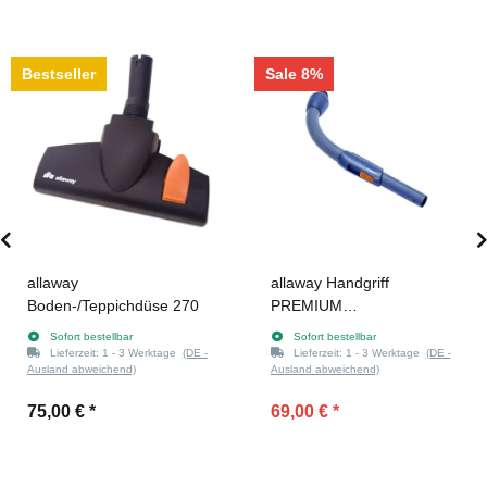
Bestseller
Sale 8%
allaway
allaway Handgriff
Boden-/Teppichdüse 270
PREMIUM
(Saugdosenstart)
Sofort bestellbar
Sofort bestellbar
Lieferzeit:
1 - 3 Werktage
(DE -
Lieferzeit:
1 - 3 Werktage
(DE -
Ausland abweichend)
Ausland abweichend)
75,00 €
*
69,00 €
*