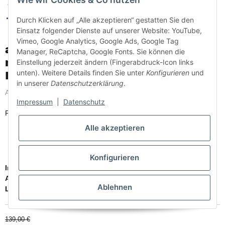
Durch Klicken auf „Alle akzeptieren“ gestatten Sie den
Einsatz folgender Dienste auf unserer Website: YouTube,
Vimeo, Google Analytics, Google Ads, Google Tag
allaway Saugschlauch STANDARD
Manager, ReCaptcha, Google Fonts. Sie können die
mit Reed-Start - verschiedene
Einstellung jederzeit ändern (Fingerabdruck-Icon links
unten). Weitere Details finden Sie unter
Konfigurieren
und
Längen
in unserer
Datenschutzerklärung
.
Artikelnummer:
4481224v
Kategorie:
Zubehör
Impressum
|
Datenschutz
Passend für Zentralstaubsauger mit Reed-Start-Funktion.
Alle akzeptieren
Inkl. allaway Saugschlauch STANDARD
Inkl. allaway Handgriff STANDARD (Stahl)
Inkl. allaway Muffe STANDARD Reed-Start
Konfigurieren
Innendurchmesser Saugschlauch:
3,2 cm
Außendurchmesser Saugschlauch:
4,0 cm
Ablehnen
Länge
: Bitte auswählen
139,00 €