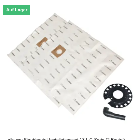
Auf Lager
allaway Staubbeutel-Installationsset 13 l, C-Serie (2 Beutel)