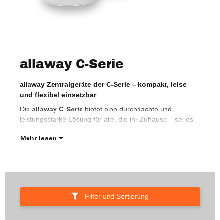
allaway C-Serie
allaway Zentralgeräte der C-Serie – kompakt, leise
ein
und flexibel einsetzbar
– m
aus
Die
allaway C-Serie
bietet eine durchdachte und
dur
leistungsstarke Lösung für alle, die ihr Zuhause – sei es
Mehr lesen
Filter und Sortierung