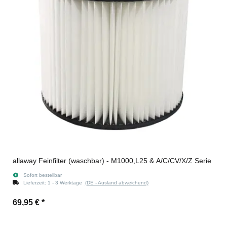
allaway Feinfilter (waschbar) - M1000,L25 & A/C/CV/X/Z Serie
Sofort bestellbar
Lieferzeit:
1 - 3 Werktage
(DE - Ausland abweichend)
69,95 €
*