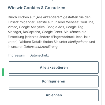
Wie wir Cookies & Co nutzen
Durch Klicken auf „Alle akzeptieren“ gestatten Sie den
Einsatz folgender Dienste auf unserer Website: YouTube,
Vimeo, Google Analytics, Google Ads, Google Tag
Manager, ReCaptcha, Google Fonts. Sie können die
allaway Obere Abdeckung für L25
Einstellung jederzeit ändern (Fingerabdruck-Icon links
Sofort bestellbar
unten). Weitere Details finden Sie unter
Konfigurieren
und
Lieferzeit:
1 - 3 Werktage
(DE - Ausland abweichend)
in unserer
Datenschutzerklärung
.
40,99 €
*
Impressum
|
Datenschutz
Alle akzeptieren
Auf Lager
Konfigurieren
Ablehnen