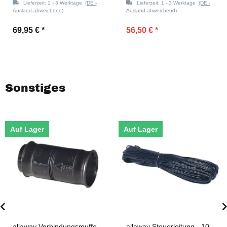
Lieferzeit:
1 - 3 Werktage
(DE -
Lieferzeit:
1 - 3 Werktage
(DE -
Ausland abweichend)
Ausland abweichend)
69,95 €
*
56,50 €
*
Sonstiges
Auf Lager
Auf Lager
allaway Verbindungsmuffe
allaway Steuerleitung - 10