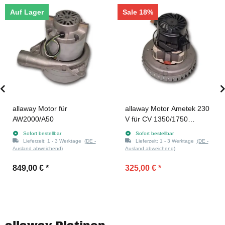
Auf Lager
Sale 18%
allaway Motor für
allaway Motor Ametek 230
AW2000/A50
V für CV 1350/1750
DL/C30/A30
Sofort bestellbar
Sofort bestellbar
Lieferzeit:
1 - 3 Werktage
(DE -
Lieferzeit:
1 - 3 Werktage
(DE -
Ausland abweichend)
Ausland abweichend)
849,00 €
*
325,00 €
*