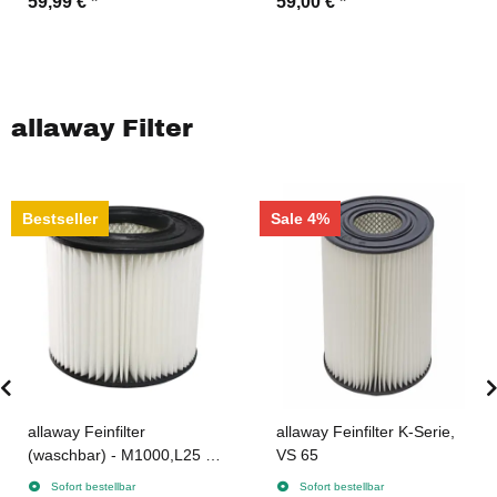
59,99 €
*
59,00 €
*
allaway Filter
Bestseller
Sale 4%
allaway Feinfilter
allaway Feinfilter K-Serie,
(waschbar) - M1000,L25 &
VS 65
A/C/CV/X/Z Serie
Sofort bestellbar
Sofort bestellbar