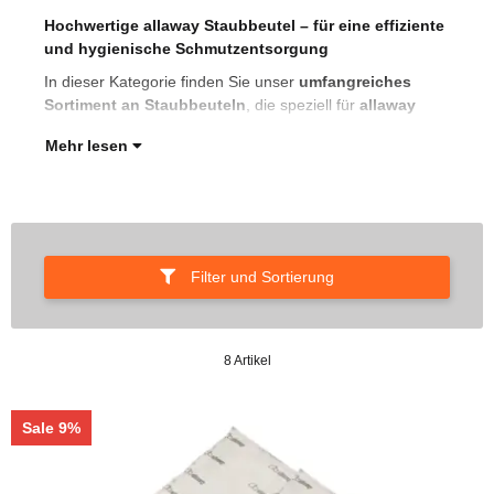
Hochwertige allaway Staubbeutel – für eine effiziente
Zen
und hygienische Schmutzentsorgung
Sta
tra
In dieser Kategorie finden Sie unser
umfangreiches
mit 
Sortiment an Staubbeuteln
, die speziell für
allaway
Mehr lesen
Filter und Sortierung
8 Artikel
Sale 9%