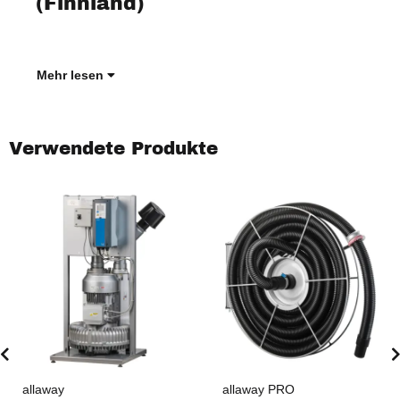
(Finnland)
und 
Mil
Mehr lesen
Verwendete Produkte
allaway
allaway PRO