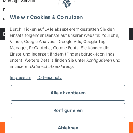
Montage-Service
Reparatur-Service
Wie wir Cookies & Co nutzen
Retouren-Service
Durch Klicken auf „Alle akzeptieren“ gestatten Sie den
Bezahlung & Versand
Einsatz folgender Dienste auf unserer Website: YouTube,
Vimeo, Google Analytics, Google Ads, Google Tag
Manager, ReCaptcha, Google Fonts. Sie können die
Einstellung jederzeit ändern (Fingerabdruck-Icon links
unten). Weitere Details finden Sie unter
Konfigurieren
und
in unserer
Datenschutzerklärung
.
Impressum
|
Datenschutz
Alle akzeptieren
Konfigurieren
Ablehnen
* Alle Preise inkl. gesetzlicher USt., zzgl.
Versand