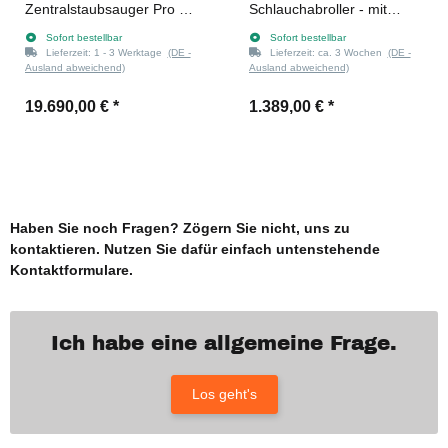
Zentralstaubsauger Pro P-
Schlauchabroller - mit
Serie 12F 12,5KW
Saugschlauch (antistatisch)
Sofort bestellbar
Sofort bestellbar
10 m (Ø 32 mm)
Lieferzeit:
1 - 3 Werktage
(DE -
Lieferzeit:
ca. 3 Wochen
(DE -
Ausland abweichend)
Ausland abweichend)
19.690,00 €
*
1.389,00 €
*
Haben Sie noch Fragen? Zögern Sie nicht, uns zu
kontaktieren. Nutzen Sie dafür einfach untenstehende
Kontaktformulare.
Ich habe eine allgemeine Frage.
Los geht's