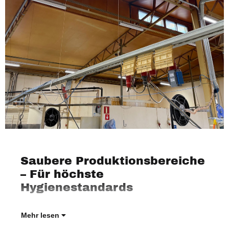
Saubere Produktionsbereiche
In d
betr
ents
Anf
Ins
– Für höchste
Qual
Pro
Hygienestandards
mikr
oder
Mehr lesen