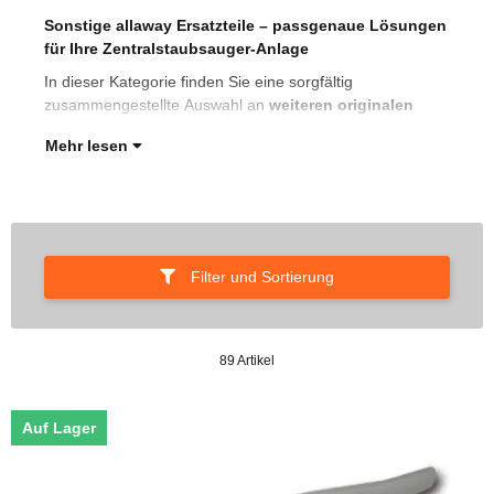
Sonstige allaway Ersatzteile – passgenaue Lösungen
all
für Ihre Zentralstaubsauger-Anlage
Rep
Zen
In dieser Kategorie finden Sie eine sorgfältig
zusammengestellte Auswahl an
weiteren originalen
Mehr lesen
Filter und Sortierung
89 Artikel
Auf Lager