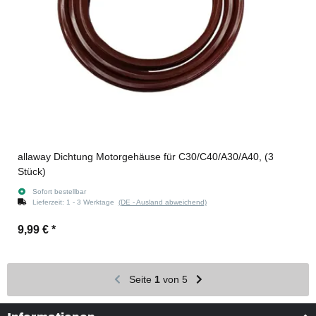
allaway Dichtung Motorgehäuse für C30/C40/A30/A40, (3
Stück)
Sofort bestellbar
Lieferzeit:
1 - 3 Werktage
(DE - Ausland abweichend)
9,99 €
*
Seite
1
von 5