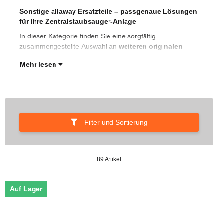
Sonstige allaway Ersatzteile – passgenaue Lösungen
all
für Ihre Zentralstaubsauger-Anlage
Rep
Zen
In dieser Kategorie finden Sie eine sorgfältig
zusammengestellte Auswahl an
weiteren originalen
Mehr lesen
Filter und Sortierung
89 Artikel
Auf Lager