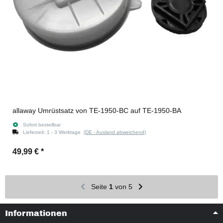
allaway Umrüstsatz von TE-1950-BC auf TE-1950-BA
Sofort bestellbar
Lieferzeit:
1 - 3 Werktage
(DE - Ausland abweichend)
49,99 €
*
Seite
1
von 5
Informationen