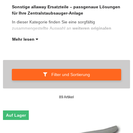
Sonstige allaway Ersatzteile – passgenaue Lösungen
all
für Ihre Zentralstaubsauger-Anlage
Rep
Zen
In dieser Kategorie finden Sie eine sorgfältig
zusammengestellte Auswahl an
weiteren originalen
Mehr lesen
Filter und Sortierung
89 Artikel
Auf Lager