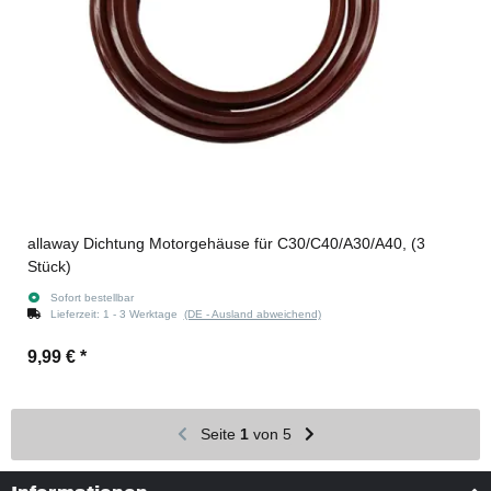
allaway Dichtung Motorgehäuse für C30/C40/A30/A40, (3
Stück)
Sofort bestellbar
Lieferzeit:
1 - 3 Werktage
(DE - Ausland abweichend)
9,99 €
*
Seite
1
von 5