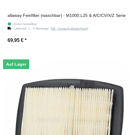
allaway Feinfilter (waschbar) - M1000,L25 & A/C/CV/X/Z Serie
Sofort bestellbar
Lieferzeit:
1 - 3 Werktage
(DE - Ausland abweichend)
69,95 €
*
Auf Lager