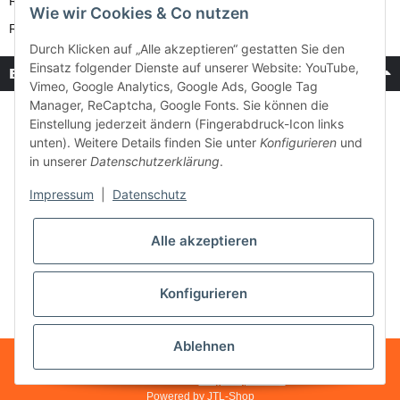
Reparatur-Service
Wie wir Cookies & Co nutzen
Retouren-Service
Durch Klicken auf „Alle akzeptieren“ gestatten Sie den
Einsatz folgender Dienste auf unserer Website: YouTube,
Bezahlung & Versand
Vimeo, Google Analytics, Google Ads, Google Tag
Manager, ReCaptcha, Google Fonts. Sie können die
Einstellung jederzeit ändern (Fingerabdruck-Icon links
unten). Weitere Details finden Sie unter
Konfigurieren
und
in unserer
Datenschutzerklärung
.
Impressum
|
Datenschutz
Alle akzeptieren
Konfigurieren
Ablehnen
* Alle Preise inkl. gesetzlicher USt., zzgl.
Versand
Made with ♥ with
easyTemplate360
Powered by
JTL-Shop