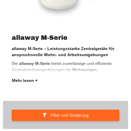
allaway M-Serie
allaway M-Serie – Leistungsstarke Zentralgeräte für
Ein
anspruchsvolle Wohn- und Arbeitsumgebungen
Bür
hoc
Die
allaway M-Serie
bietet zuverlässige und effiziente
Zentralstaubsaugerlösungen für
Wohnungen,
Mehr lesen
Filter und Sortierung