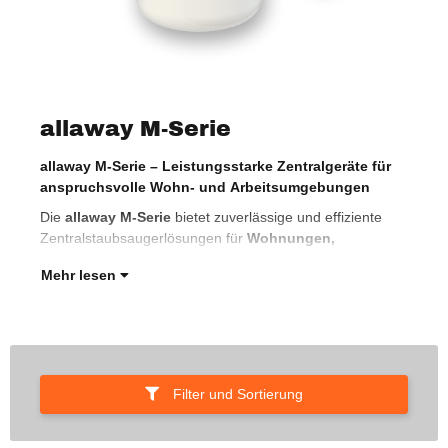
allaway M-Serie
allaway M-Serie – Leistungsstarke Zentralgeräte für
Ein
anspruchsvolle Wohn- und Arbeitsumgebungen
Bür
hoc
Die
allaway M-Serie
bietet zuverlässige und effiziente
Zentralstaubsaugerlösungen für
Wohnungen,
Mehr lesen
Filter und Sortierung