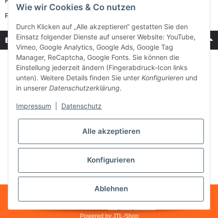
Reparatur-Service
Wie wir Cookies & Co nutzen
Retouren-Service
Durch Klicken auf „Alle akzeptieren“ gestatten Sie den
Einsatz folgender Dienste auf unserer Website: YouTube,
Bezahlung & Versand
Vimeo, Google Analytics, Google Ads, Google Tag
Manager, ReCaptcha, Google Fonts. Sie können die
Einstellung jederzeit ändern (Fingerabdruck-Icon links
unten). Weitere Details finden Sie unter
Konfigurieren
und
in unserer
Datenschutzerklärung
.
Impressum
|
Datenschutz
Alle akzeptieren
Konfigurieren
Ablehnen
* Alle Preise inkl. gesetzlicher USt., zzgl.
Versand
Made with ♥ with
easyTemplate360
Powered by
JTL-Shop