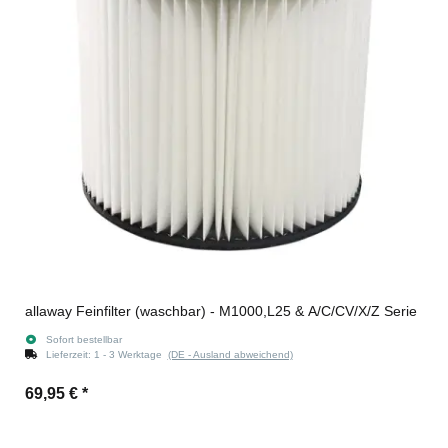
allaway Feinfilter (waschbar) - M1000,L25 & A/C/CV/X/Z Serie
Sofort bestellbar
Lieferzeit:
1 - 3 Werktage
(DE - Ausland abweichend)
69,95 €
*