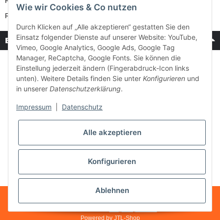
Reparatur-Service
Wie wir Cookies & Co nutzen
Retouren-Service
Durch Klicken auf „Alle akzeptieren“ gestatten Sie den
Einsatz folgender Dienste auf unserer Website: YouTube,
Bezahlung & Versand
Vimeo, Google Analytics, Google Ads, Google Tag
Manager, ReCaptcha, Google Fonts. Sie können die
Einstellung jederzeit ändern (Fingerabdruck-Icon links
unten). Weitere Details finden Sie unter
Konfigurieren
und
in unserer
Datenschutzerklärung
.
Impressum
|
Datenschutz
Alle akzeptieren
Konfigurieren
Ablehnen
* Alle Preise inkl. gesetzlicher USt., zzgl.
Versand
Made with ♥ with
easyTemplate360
Powered by
JTL-Shop