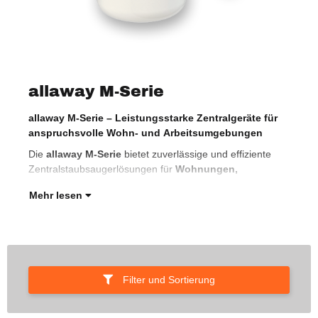
allaway M-Serie
allaway M-Serie – Leistungsstarke Zentralgeräte für
Ein
anspruchsvolle Wohn- und Arbeitsumgebungen
Bür
hoc
Die
allaway M-Serie
bietet zuverlässige und effiziente
Zentralstaubsaugerlösungen für
Wohnungen,
Mehr lesen
Filter und Sortierung