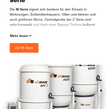
Serie
Die
M-Serie
eignet sich bestens für den Einsatz in
lan
Wohnungen, Einfamilienhäusern, Villen und kleinen und
dim
auch größeren Büros. Zentralgeräte der Z-Serie sind
selt
sehr kompakt
und dank einer Bypass-Turbine
äußerst
Mehr lesen
Zur M-Serie