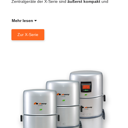
Zentralgeräte der X-Serie sind
äußerst kompakt
und
Ges
Han
Mehr lesen
Zur X-Serie