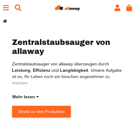
Zentralstaubsauger von
allaway
Zentralstaubsauger von allaway überzeugen durch
Jede
Leistung
,
Effizienz
und
Langlebigkeit
. Unsere Aufgabe
das 
ist es, Ihr Leben noch ein bisschen angenehmer zu
hyg
machen.
Ges
Mehr lesen
Direkt zu den Produkten