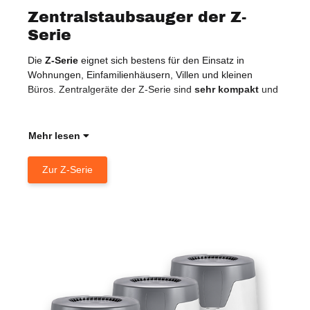
Zentralstaubsauger der Z-
Serie
Die
Z-Serie
eignet sich bestens für den Einsatz in
dan
Wohnungen, Einfamilienhäusern, Villen und kleinen
Soft
Büros. Zentralgeräte der Z-Serie sind
sehr kompakt
und
Die 
Sau
Mehr lesen
Zur Z-Serie