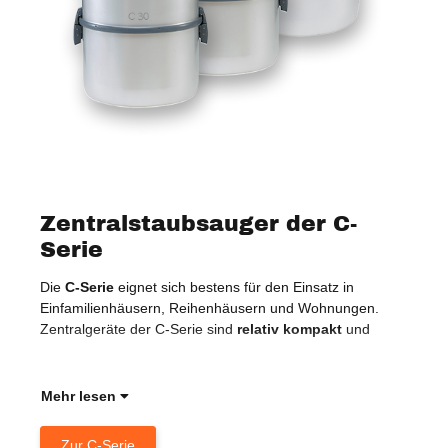
Zentralstaubsauger der C-
Serie
Die
C-Serie
eignet sich bestens für den Einsatz in
ext
Einfamilienhäusern, Reihenhäusern und Wohnungen.
dah
Zentralgeräte der C-Serie sind
relativ
kompakt
und
Ges
Han
Mehr lesen
Zur C-Serie