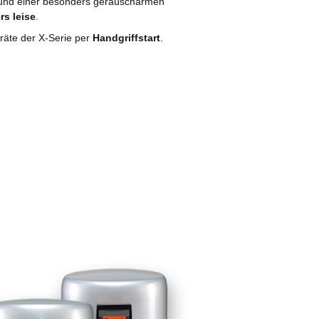
und einer besonders geräuscharmen
s leise
.
räte der X-Serie per
Handgriffstart
.