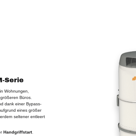
M-Serie
z in Wohnungen,
h größeren Büros.
d dank einer Bypass-
 Aufgrund eines größer
erdem seltener entleert
er
Handgriffstart
.