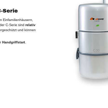
-Serie
in Einfamilienhäusern,
der C-Serie sind
relativ
sergeschützt und können
er
Handgriffstart
.