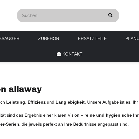
BSAUGER
ZUBEHÖR
ERSATZTEILE
PLAN
KONTAKT
on allaway
rch
Leistung
,
Effizienz
und
Langlebigkeit
. Unsere Aufgabe ist es, I
ität sind das Ergebnis einer klaren Vision –
reine und hygienische In
er-Serien
, die jeweils perfekt an Ihre Bedürfnisse angepasst sind.