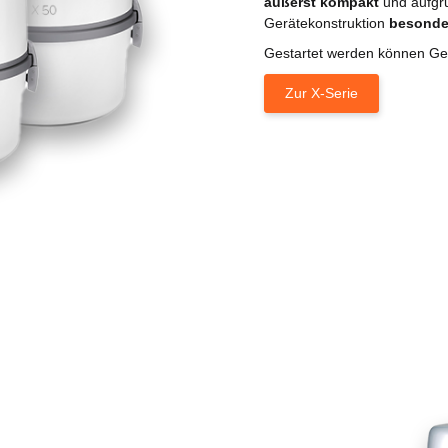
äußerst kompakt
und aufgr
Gerätekonstruktion
besonder
Gestartet werden können Ge
Zur X-Serie