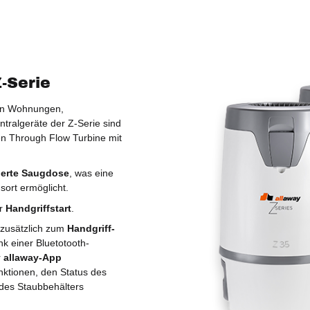
-Serie
 in Wohnungen,
ntralgeräte der Z-Serie sind
n Through Flow Turbine mit
rierte Saugdose
, was eine
sort ermöglicht.
er
Handgriffstart
.
r zusätzlich zum
Handgriff-
k einer Bluetotooth-
r
allaway-App
ktionen, den Status des
 des Staubbehälters