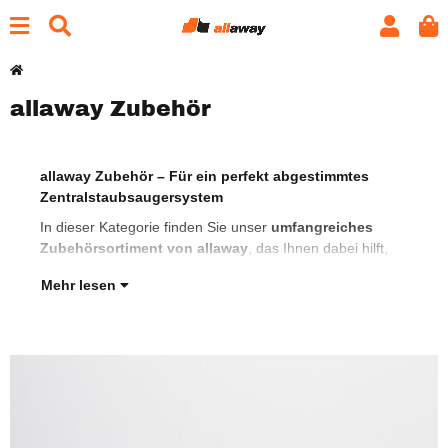
allaway Zubehör
allaway Zubehör – Für ein perfekt abgestimmtes
Ihr 
Zentralstaubsaugersystem
opti
Rei
In dieser Kategorie finden Sie unser
umfangreiches
Zubehörsortiment von allaway
, das Ihnen dabei hilft,
Mehr lesen