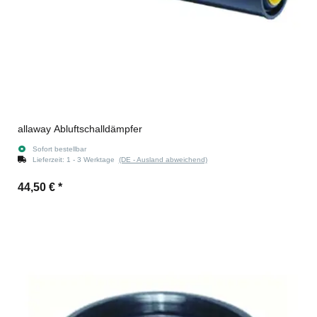
allaway Abluftschalldämpfer
Sofort bestellbar
Lieferzeit:
1 - 3 Werktage
(DE - Ausland abweichend)
44,50 €
*