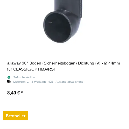
allaway 90° Bogen (Sicherheitsbogen) Dichtung (\/) - Ø 44mm
für CLASSIC/OPTIMA/RST
Sofort bestellbar
Lieferzeit:
1 - 3 Werktage
(DE - Ausland abweichend)
8,40 €
*
Bestseller