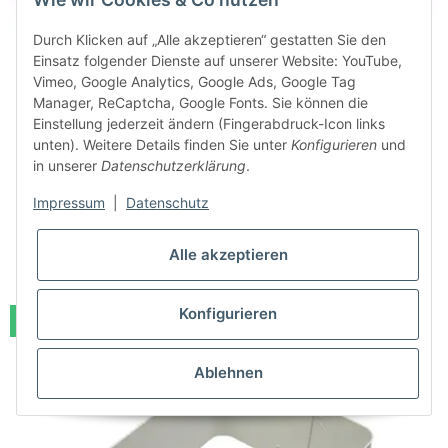
Durch Klicken auf „Alle akzeptieren“ gestatten Sie den
Einsatz folgender Dienste auf unserer Website: YouTube,
Vimeo, Google Analytics, Google Ads, Google Tag
Manager, ReCaptcha, Google Fonts. Sie können die
Einstellung jederzeit ändern (Fingerabdruck-Icon links
unten). Weitere Details finden Sie unter
Konfigurieren
und
allaway Düsenhalter
in unserer
Datenschutzerklärung
.
Sofort bestellbar
Impressum
|
Datenschutz
Lieferzeit:
1 - 3 Werktage
(DE - Ausland abweichend)
19,00 €
*
Alle akzeptieren
Konfigurieren
Auf Lager
Ablehnen