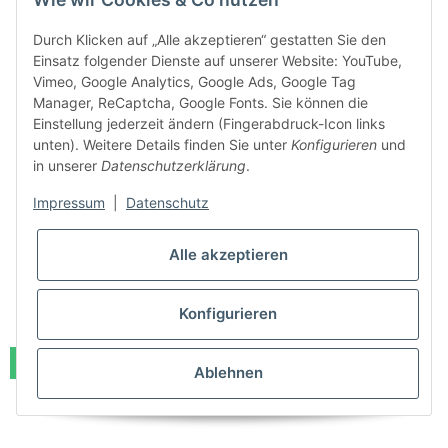
Durch Klicken auf „Alle akzeptieren“ gestatten Sie den
Einsatz folgender Dienste auf unserer Website: YouTube,
Vimeo, Google Analytics, Google Ads, Google Tag
Manager, ReCaptcha, Google Fonts. Sie können die
Einstellung jederzeit ändern (Fingerabdruck-Icon links
unten). Weitere Details finden Sie unter
Konfigurieren
und
in unserer
Datenschutzerklärung
.
allaway Fugen/Reinigungsdüse
Impressum
|
Datenschutz
Sofort bestellbar
Lieferzeit:
1 - 3 Werktage
(DE - Ausland abweichend)
Alle akzeptieren
11,50 €
*
Konfigurieren
Auf Lager
Ablehnen