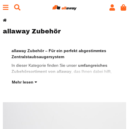
allaway Zubehör
allaway Zubehör – Für ein perfekt abgestimmtes
Ihr 
Zentralstaubsaugersystem
opti
Rei
In dieser Kategorie finden Sie unser
umfangreiches
Zubehörsortiment von allaway
, das Ihnen dabei hilft,
Mehr lesen