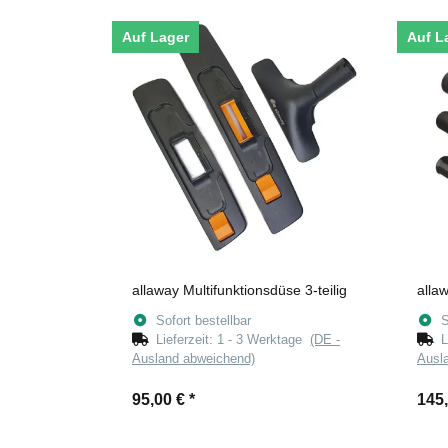
Auf Lager
Auf L
allaway Multifunktionsdüse 3-teilig
alla
Sofort bestellbar
S
Lieferzeit:
1 - 3 Werktage
(DE -
L
Ausland abweichend)
Ausl
95,00 €
*
145