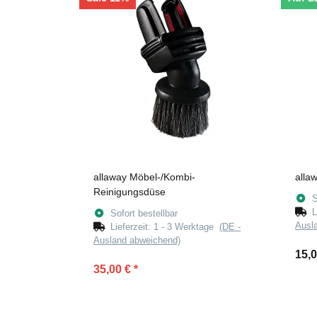
allaway Möbel-/Kombi-
alla
Reinigungsdüse
S
L
Sofort bestellbar
Ausl
Lieferzeit:
1 - 3 Werktage
(DE -
Ausland abweichend)
15,
35,00 €
*