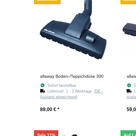
allaway Boden-/Teppichdüse 300
alla
Sofort bestellbar
S
Lieferzeit:
1 - 3 Werktage
(DE -
L
Ausland abweichend)
Ausl
89,00 €
*
59,
Sale 11%
Auf L