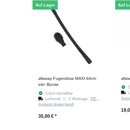
Auf Lager
Auf L
allaway Fugendüse MAXI 64cm
alla
inkl. Bürste
S
L
Sofort bestellbar
Ausl
Lieferzeit:
1 - 3 Werktage
(DE -
Ausland abweichend)
19,
35,00 €
*