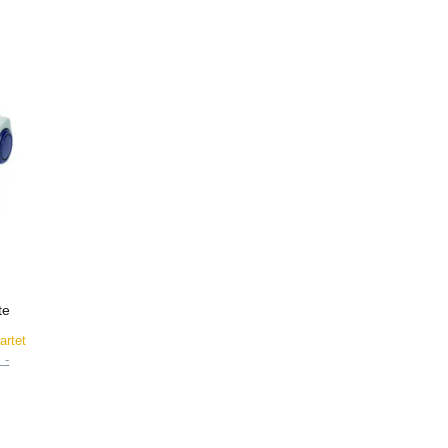
te
artet
 -