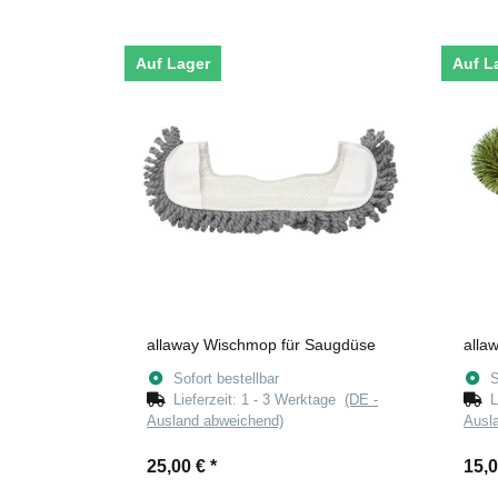
Auf Lager
Auf L
allaway Wischmop für Saugdüse
alla
Sofort bestellbar
S
Lieferzeit:
1 - 3 Werktage
(DE -
L
Ausland abweichend)
Ausl
25,00 €
*
15,