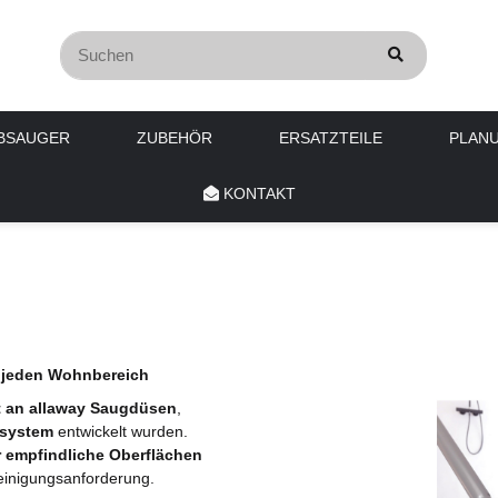
BSAUGER
ZUBEHÖR
ERSATZTEILE
PLAN
KONTAKT
r jeden Wohnbereich
t an allaway Saugdüsen
,
rsystem
entwickelt wurden.
 empfindliche Oberflächen
einigungsanforderung.