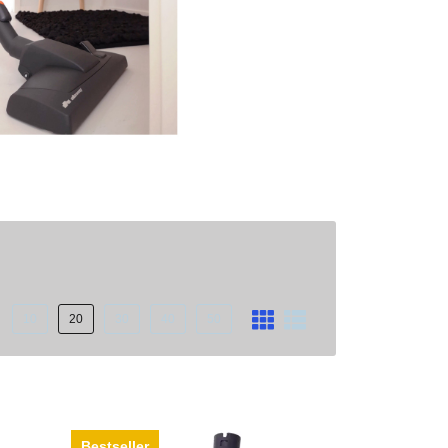
10
20
30
40
50
Bestseller