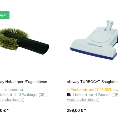
ager
way Heizkörper-/Fugenbürste
allaway TURBOCAT Saugbürs
ofort bestellbar
in Produktion, am 27.08.2026 erw
ieferzeit:
1 - 3 Werktage
(DE -
Lieferzeit:
ca. 4 Wochen
(DE
and abweichend)
Ausland abweichend)
00 €
*
299,00 €
*