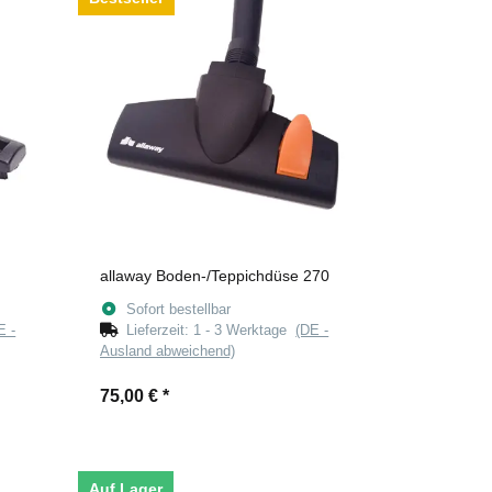
allaway Boden-/Teppichdüse 270
Sofort bestellbar
E -
Lieferzeit:
1 - 3 Werktage
(DE -
Ausland abweichend)
75,00 €
*
Auf Lager