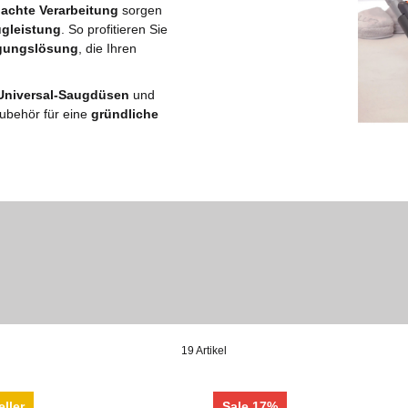
dachte Verarbeitung
sorgen
gleistung
. So profitieren Sie
igungslösung
, die Ihren
 Universal-Saugdüsen
und
Zubehör für eine
gründliche
19 Artikel
ller
Sale 17%